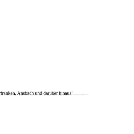
franken, Ansbach und darüber hinaus!
(Crailsheim, Schwäbisch Hall, Dinkelsbühl, Rothenburg, Bad Mergentheim, Künzelsau, Ellwangen, Ansbach, Mulfingen)