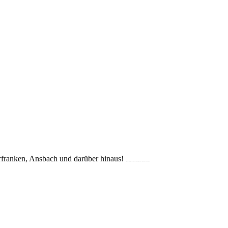
franken, Ansbach und darüber hinaus!
(Crailsheim, Schwäbisch Hall, Dinkelsbühl, Rothenburg, Bad Mergentheim, Künzelsau, Ellwangen, Ansbach, Mulfingen)