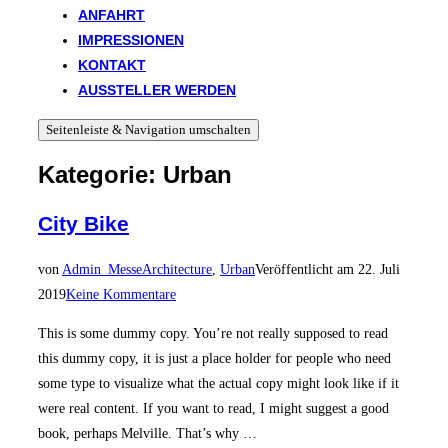
ANFAHRT
IMPRESSIONEN
KONTAKT
AUSSTELLER WERDEN
Seitenleiste & Navigation umschalten
Kategorie:
Urban
City Bike
von
Admin_Messe
Architecture
,
Urban
Veröffentlicht am
22. Juli
2019
Keine Kommentare
This is some dummy copy. You’re not really supposed to read
this dummy copy, it is just a place holder for people who need
some type to visualize what the actual copy might look like if it
were real content. If you want to read, I might suggest a good
book, perhaps Melville. That’s why …