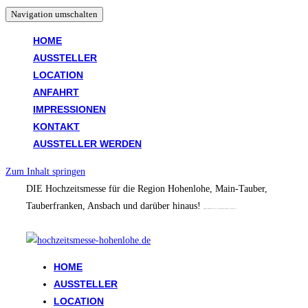
Navigation umschalten
HOME
AUSSTELLER
LOCATION
ANFAHRT
IMPRESSIONEN
KONTAKT
AUSSTELLER WERDEN
Zum Inhalt springen
DIE Hochzeitsmesse für die Region Hohenlohe, Main-Tauber,
Tauberfranken, Ansbach und darüber hinaus!
(Crailsheim, Schwäbisch Hall, Dinkelsbühl, Rothenburg, Bad Mergentheim, Künzelsau, Ellwangen, Ansbach, Mulfingen)
Folge uns auf Insta: @hochzeitsmessehohenlohe
HOME
AUSSTELLER
LOCATION