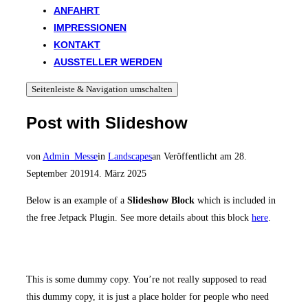
ANFAHRT
IMPRESSIONEN
KONTAKT
AUSSTELLER WERDEN
Seitenleiste & Navigation umschalten
Post with Slideshow
von
Admin_Messe
in
Landscapes
an
Veröffentlicht am
28.
September 2019
14. März 2025
Below is an example of a
Slideshow Block
which is included in
the free Jetpack Plugin. See more details about this block
here
.
Full-
width
This is some dummy copy. You’re not really supposed to read
image
this dummy copy, it is just a place holder for people who need