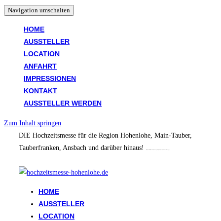
Navigation umschalten
HOME
AUSSTELLER
LOCATION
ANFAHRT
IMPRESSIONEN
KONTAKT
AUSSTELLER WERDEN
Zum Inhalt springen
DIE Hochzeitsmesse für die Region Hohenlohe, Main-Tauber,
Tauberfranken, Ansbach und darüber hinaus!
(Crailsheim, Schwäbisch Hall, Dinkelsbühl, Rothenburg, Bad Mergentheim, Künzelsau, Ellwangen, Ansbach, Mulfingen)
Folge uns auf Insta: @hochzeitsmessehohenlohe
HOME
AUSSTELLER
LOCATION