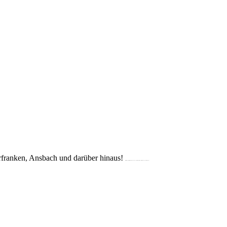
franken, Ansbach und darüber hinaus!
(Crailsheim, Schwäbisch Hall, Dinkelsbühl, Rothenburg, Bad Mergentheim, Künzelsau, Ellwangen, Ansbach, Mulfingen)