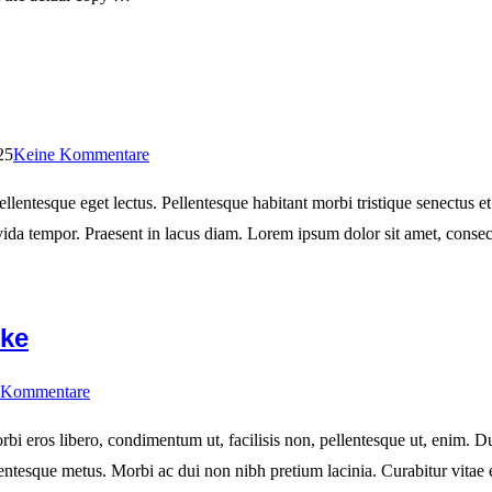
25
Keine Kommentare
pellentesque eget lectus. Pellentesque habitant morbi tristique senectu
ravida tempor. Praesent in lacus diam. Lorem ipsum dolor sit amet, cons
ike
 Kommentare
bi eros libero, condimentum ut, facilisis non, pellentesque ut, enim. Dui
lentesque metus. Morbi ac dui non nibh pretium lacinia. Curabitur vitae e