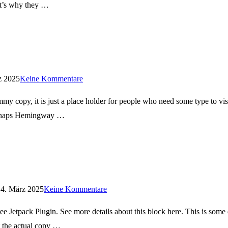
at’s why they …
z 2025
Keine Kommentare
 copy, it is just a place holder for people who need some type to visua
perhaps Hemingway …
14. März 2025
Keine Kommentare
ee Jetpack Plugin. See more details about this block here. This is som
t the actual copy …