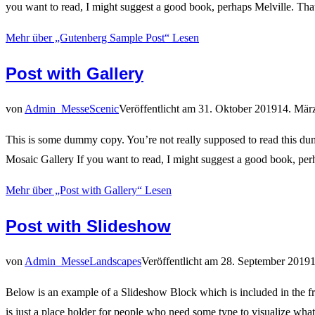
you want to read, I might suggest a good book, perhaps Melville. Th
Mehr
über „Gutenberg Sample Post“
Lesen
Post with Gallery
von
Admin_Messe
Scenic
Veröffentlicht am
31. Oktober 2019
14. Mär
This is some dummy copy. You’re not really supposed to read this dummy
Mosaic Gallery If you want to read, I might suggest a good book, 
Mehr
über „Post with Gallery“
Lesen
Post with Slideshow
von
Admin_Messe
Landscapes
Veröffentlicht am
28. September 2019
Below is an example of a Slideshow Block which is included in the fr
is just a place holder for people who need some type to visualize wha