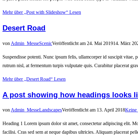
Mehr
über „Post with Slideshow“
Lesen
Desert Road
von
Admin_Messe
Scenic
Veröffentlicht am
24. Mai 2019
14. März 20
Suspendisse potenti. Nunc ipsum felis, ullamcorper id suscipit vitae, 
rutrum nisl, at fermentum turpis vulputate quis. Curabitur placerat g
Mehr
über „Desert Road“
Lesen
A post showing how headings looks l
von
Admin_Messe
Landscapes
Veröffentlicht am
13. April 2018
Keine
Heading 1 Lorem ipsum dolor sit amet, consectetur adipiscing elit. Mor
facilisi. Cras sed sem at neque dapibus ultricies. Aliquam placerat pel