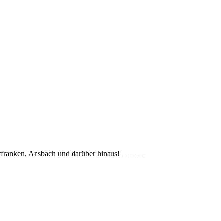
franken, Ansbach und darüber hinaus!
(Crailsheim, Schwäbisch Hall, Dinkelsbühl, Rothenburg, Bad Mergentheim, Künzelsau, Ellwangen, Ansbach, Mulfingen)